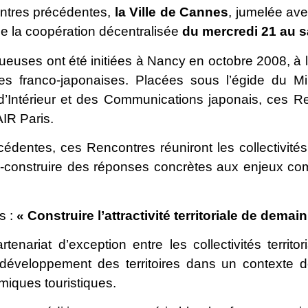
ontres précédentes,
la Ville de Cannes
, jumelée ave
e la coopération décentralisée
du mercredi 21 au s
tueuses ont été initiées à Nancy en octobre 2008, à
es franco-japonaises. Placées sous l’égide du Min
e d’Intérieur et des Communications japonais, ces R
AIR Paris.
cédentes, ces Rencontres réuniront les collectivités
o-construire des réponses concrètes aux enjeux co
s :
« Construire l’attractivité territoriale de demain
enariat d’exception entre les collectivités territo
développement des territoires dans un contexte d
miques touristiques.