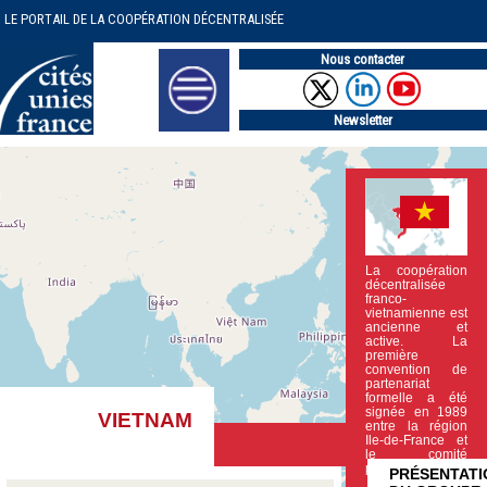
LE PORTAIL DE LA COOPÉRATION DÉCENTRALISÉE
Nous contacter
Newsletter
La coopération
décentralisée
franco-
vietnamienne est
ancienne et
active. La
première
convention de
partenariat
formelle a été
signée en 1989
VIETNAM
entre la région
Ile-de-France et
le comité
populaire (…)
PRÉSENTATI