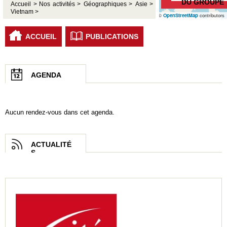
DU GROUPE
Accueil >
Nos activités >
Géographiques >
Asie >
Vietnam >
©
OpenStreetMap
contributors
ACCUEIL
PUBLICATIONS
AGENDA
Aucun rendez-vous dans cet agenda.
ACTUALITÉ
S