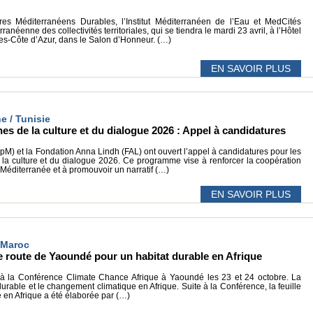
ires Méditerranéens Durables, l’Institut Méditerranéen de l’Eau et MedCités
anéenne des collectivités territoriales, qui se tiendra le mardi 23 avril, à l’Hôtel
s-Côte d’Azur, dans le Salon d’Honneur. (…)
EN SAVOIR PLUS
ne / Tunisie
es de la culture et du dialogue 2026 : Appel à candidatures
pM) et la Fondation Anna Lindh (FAL) ont ouvert l’appel à candidatures pour les
la culture et du dialogue 2026. Ce programme vise à renforcer la coopération
a Méditerranée et à promouvoir un narratif (…)
EN SAVOIR PLUS
/ Maroc
de route de Yaoundé pour un habitat durable en Afrique
 à la Conférence Climate Chance Afrique à Yaoundé les 23 et 24 octobre. La
 durable et le changement climatique en Afrique. Suite à la Conférence, la feuille
 en Afrique a été élaborée par (…)