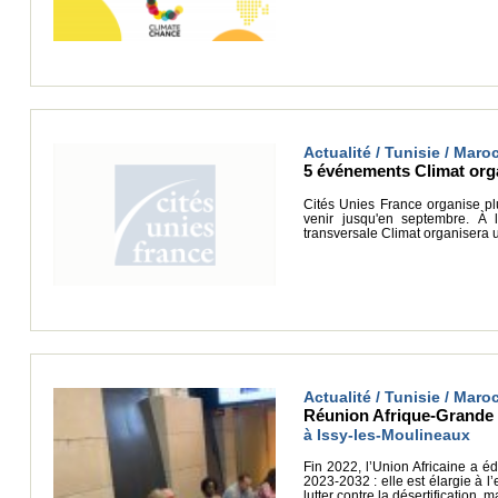
Actualité / Tunisie / Maroc
5 événements Climat org
Cités Unies France organise plu
venir jusqu'en septembre. À 
transversale Climat organisera un
Actualité / Tunisie / Maroc
Réunion Afrique-Grande M
à Issy-les-Moulineaux
Fin 2022, l’Union Africaine a édi
2023-2032 : elle est élargie à 
lutter contre la désertification,