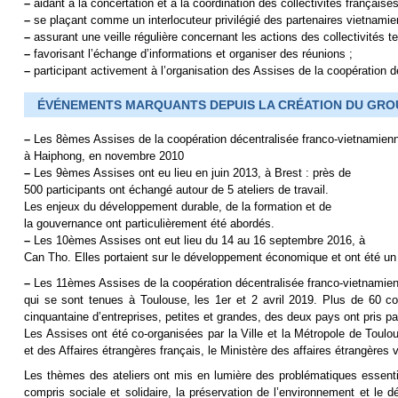
–
aidant à la concertation et à la coordination des collectivités françaises
–
se plaçant comme un interlocuteur privilégié des partenaires vietnamie
–
assurant une veille régulière concernant les actions des collectivités ter
–
favorisant l’échange d’informations et organiser des réunions ;
–
participant activement à l’organisation des Assises de la coopération d
ÉVÉNEMENTS MARQUANTS DEPUIS LA CRÉATION DU GRO
–
Les 8èmes Assises de la coopération décentralisée franco-vietnamien
à Haiphong, en novembre 2010
–
Les 9èmes Assises ont eu lieu en juin 2013, à Brest : près de
500 participants ont échangé autour de 5 ateliers de travail.
Les enjeux du développement durable, de la formation et de
la gouvernance ont particulièrement été abordés.
–
Les 10èmes Assises ont eut lieu du 14 au 16 septembre 2016, à
Can Tho. Elles portaient sur le développement économique et ont été un g
–
Les 11èmes Assises de la coopération décentralisée franco-vietnamie
qui se sont tenues à Toulouse, les 1er et 2 avril 2019. Plus de 60 coll
cinquantaine d’entreprises, petites et grandes, des deux pays ont pris p
Les Assises ont été co-organisées par la Ville et la Métropole de Toul
et des Affaires étrangères français, le Ministère des affaires étrangèr
Les thèmes des ateliers ont mis en lumière des problématiques essent
compris sociale et solidaire, la préservation de l’environnement et le d