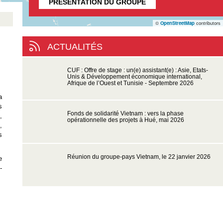
PRÉSENTATION DU GROUPE
©
OpenStreetMap
contributors
ACTUALITÉS
CUF : Offre de stage : un(e) assistant(e) : Asie, Etats-
Unis & Développement économique international,
Afrique de l’Ouest et Tunisie - Septembre 2026
a
s
Fonds de solidarité Vietnam : vers la phase
,
opérationnelle des projets à Hué, mai 2026
,
s
Réunion du groupe-pays Vietnam, le 22 janvier 2026
e
-