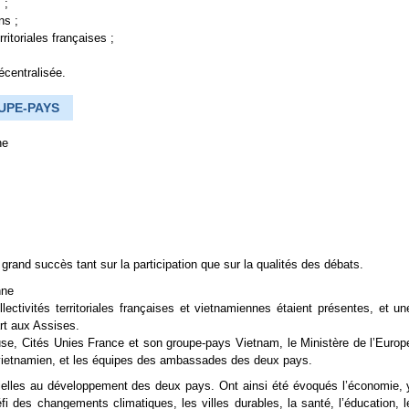
 ;
ns ;
ritoriales françaises ;
écentralisée.
UPE-PAYS
ne
rand succès tant sur la participation que sur la qualités des débats.
nne
ectivités territoriales françaises et vietnamiennes étaient présentes, et un
art aux Assises.
ouse, Cités Unies France et son groupe-pays Vietnam, le Ministère de l’Europ
es vietnamien, et les équipes des ambassades des deux pays.
ielles au développement des deux pays. Ont ainsi été évoqués l’économie, 
éfi des changements climatiques, les villes durables, la santé, l’éducation, l