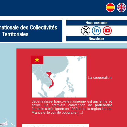
Nous contacter
nationale des Collectivités
Territoriales
Newsletter
La coopération
décentralisée franco-vietnamienne est ancienne et
active. La première convention de partenariat
formelle a été signée en 1989 entre la région Ile-de-
France et le comité populaire (…)