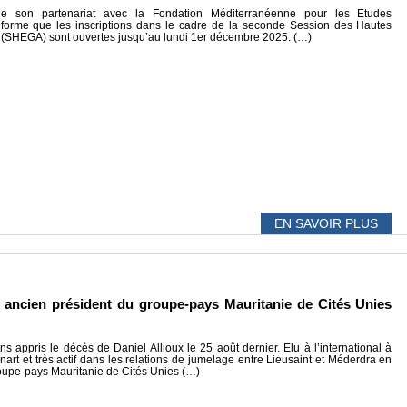
le son partenariat avec la Fondation Méditerranéenne pour les Etudes
nforme que les inscriptions dans le cadre de la seconde Session des Hautes
s (SHEGA) sont ouvertes jusqu’au lundi 1er décembre 2025. (…)
EN SAVOIR PLUS
, ancien président du groupe-pays Mauritanie de Cités Unies
 appris le décès de Daniel Allioux le 25 août dernier. Elu à l’international à
art et très actif dans les relations de jumelage entre Lieusaint et Méderdra en
groupe-pays Mauritanie de Cités Unies (…)