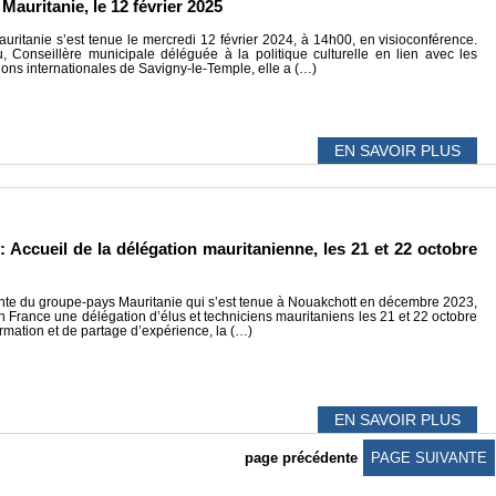
auritanie, le 12 février 2025
ritanie s’est tenue le mercredi 12 février 2024, à 14h00, en visioconférence.
Conseillère municipale déléguée à la politique culturelle en lien avec les
tions internationales de Savigny-le-Temple, elle a (…)
EN SAVOIR PLUS
 Accueil de la délégation mauritanienne, les 21 et 22 octobre
ointe du groupe-pays Mauritanie qui s’est tenue à Nouakchott en décembre 2023,
n France une délégation d’élus et techniciens mauritaniens les 21 et 22 octobre
rmation et de partage d’expérience, la (…)
EN SAVOIR PLUS
page précédente
PAGE SUIVANTE