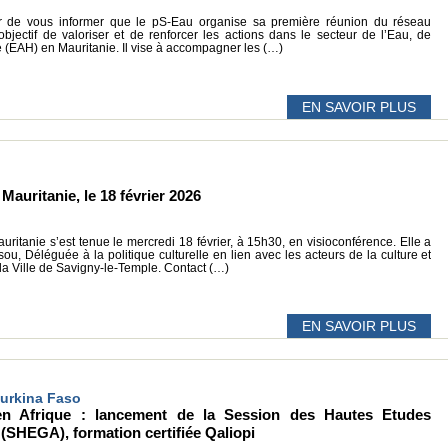
ir de vous informer que le pS-Eau organise sa première réunion du réseau
bjectif de valoriser et de renforcer les actions dans le secteur de l’Eau, de
e (EAH) en Mauritanie. Il vise à accompagner les (…)
EN SAVOIR PLUS
auritanie, le 18 février 2026
itanie s’est tenue le mercredi 18 février, à 15h30, en visioconférence. Elle a
u, Déléguée à la politique culturelle en lien avec les acteurs de la culture et
 la Ville de Savigny-le-Temple. Contact (…)
EN SAVOIR PLUS
 Burkina Faso
en Afrique : lancement de la Session des Hautes Etudes
 (SHEGA), formation certifiée Qaliopi