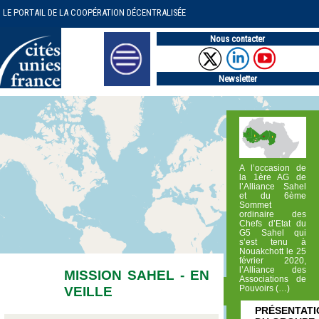
LE PORTAIL DE LA COOPÉRATION DÉCENTRALISÉE
Nous contacter
Newsletter
A l’occasion de
la 1ère AG de
l’Alliance Sahel
et du 6ème
Sommet
ordinaire des
Chefs d’Etat du
G5 Sahel qui
s’est tenu à
Nouakchott le 25
février 2020,
l’Alliance des
MISSION SAHEL - EN
Associations de
VEILLE
Pouvoirs (…)
PRÉSENTATI