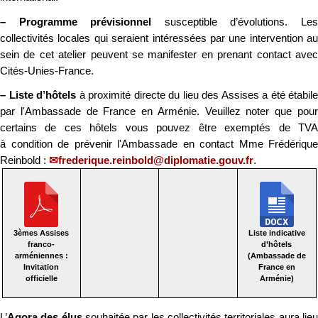
–
Programme prévisionnel
susceptible d’évolutions. Le
collectivités locales qui seraient intéressées par une intervention au
sein de cet atelier peuvent se manifester en prenant contact avec
Cités-Unies-France.
–
Liste d’hôtels
à proximité directe du lieu des Assises a été étabile
par l'Ambassade de France en Arménie. Veuillez noter que pour
certains de ces hôtels vous pouvez être exemptés de TVA
à condition de prévenir l'Ambassade en contact Mme Frédérique
Reinbold :
frederique.reinbold@diplomatie.gouv.fr
.
3èmes Assises
Liste indicative
franco-
d’hôtels
arméniennes :
(Ambassade de
Invitation
France en
officielle
Arménie)
L’
Agora des élus
souhaitée par les collectivités territoriales aura lie