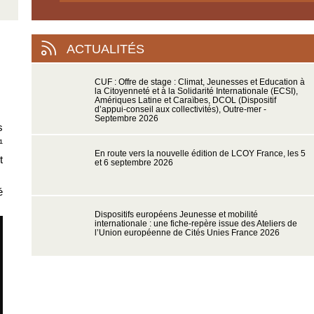
ACTUALITÉS
CUF : Offre de stage : Climat, Jeunesses et Education à
la Citoyenneté et à la Solidarité Internationale (ECSI),
Amériques Latine et Caraïbes, DCOL (Dispositif
d’appui-conseil aux collectivités), Outre-mer -
Septembre 2026
s
¹
En route vers la nouvelle édition de LCOY France, les 5
t
et 6 septembre 2026
é
Dispositifs européens Jeunesse et mobilité
internationale : une fiche-repère issue des Ateliers de
l’Union européenne de Cités Unies France 2026