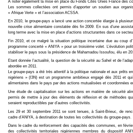
À noter également la mise en place du Fonds Cités Unies France des coll
Les sommes collectées ont permis d’apporter un soutien aux organisa
« Afrique Verte » et l’association ACSSA.
En 2010, le groupe-pays a lancé une action concertée élargie à plusieurs
nouvelle crise alimentaire constatée dès fin 2009. En sus d’une assista
long terme avec la mise en place d’actions structurantes dans ce secteu
Fin 2010, et ce malgré la situation politique incertaine due au coup d
programme concerté « ANIYA » pour un troisième volet. L’évolution polit
stabiliser le pays sous la présidence de Mahamadou Issoufou, élu en 20
Etant donnée l’actualité, la question de la sécurité au Sahel et de l’a
abordée en 2011.
Le groupe-pays a été très attentif à la politique nationale et aux prêts e
nigériens » (I3N) est un programme ambitieux engagé dès 2011 et qui 
alimentaires dans le pays par des actions mutualisées et coordonnées en
Une étude de capitalisation sur les actions en matière de sécurité ali
permis de mettre à jour des éléments de réflexion et de méthodes qu
seraient reproductibles par d’autres collectivités.
Les 29 et 30 septembre 2011 se sont tenues, à Saint-Brieuc, de renco
cadre d’ANIYA, à destination de toutes les collectivités du groupe-pays.
Dans le cadre du renforcement des capacités des communes, en février 
des collectivités territoriales nigériennes membres du dispositif A