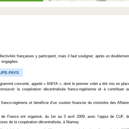
ectivités françaises y participent, mais il faut souligner, après un doublemen
és engagées.
UPE-PAYS
rogrammé concerté, appelé « ANIYA », dont le premier volet a été mis en plac
uvoir la coopération décentralisée franco-nigérienne et à contribuer a
franco-nigériens et bénéficie d’un soutien financier du ministère des Affaire
e de France ont organisé, du 1er au 3 avril 2009, avec l’appui de CUF, d
ses de la coopération décentralisée, à Niamey.