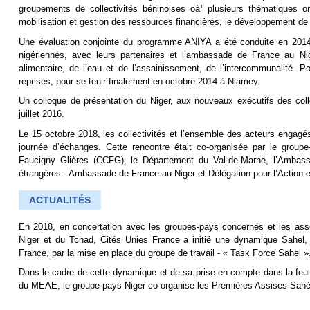
groupements de collectivités béninoises oà¹ plusieurs thématiques o
mobilisation et gestion des ressources financières, le développement de 
Une évaluation conjointe du programme ANIYA a été conduite en 2014. L
nigériennes, avec leurs partenaires et l’ambassade de France au Nig
alimentaire, de l’eau et de l’assainissement, de l’intercommunalité. 
reprises, pour se tenir finalement en octobre 2014 à Niamey.
Un colloque de présentation du Niger, aux nouveaux exécutifs des coll
juillet 2016.
Le 15 octobre 2018, les collectivités et l’ensemble des acteurs engagé
journée d’échanges. Cette rencontre était co-organisée par le gr
Faucigny Glières (CCFG), le Département du Val-de-Marne, l’Ambassa
étrangères - Ambassade de France au Niger et Délégation pour l’Action ext
ACTUALITÉS
En 2018, en concertation avec les groupes-pays concernés et les asso
Niger et du Tchad, Cités Unies France a initié une dynamique Sahel,
France, par la mise en place du groupe de travail - « Task Force Sahel »
Dans le cadre de cette dynamique et de sa prise en compte dans la feui
du MEAE, le groupe-pays Niger co-organise les Premières Assises Sahéli