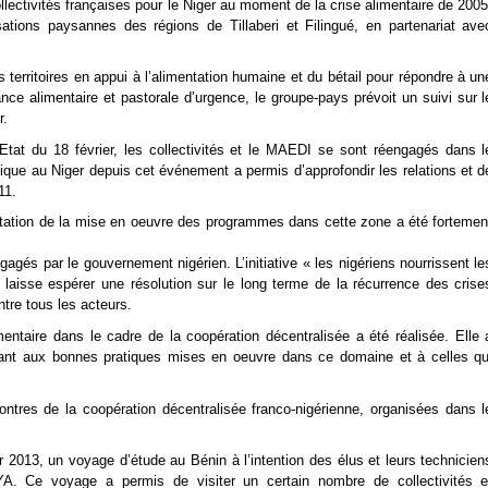
ectivités françaises pour le Niger au moment de la crise alimentaire de 2005
tions paysannes des régions de Tillaberi et Filingué, en partenariat ave
 territoires en appui à l’alimentation humaine et du bétail pour répondre à un
nce alimentaire et pastorale d’urgence, le groupe-pays prévoit un suivi sur l
r.
’Etat du 18 février, les collectivités et le MAEDI se sont réengagés dans l
ique au Niger depuis cet événement a permis d’approfondir les relations et d
11.
daptation de la mise en oeuvre des programmes dans cette zone a été fortemen
ngagés par le gouvernement nigérien. L’initiative « les nigériens nourrissent le
laisse espérer une résolution sur le long terme de la récurrence des crise
tre tous les acteurs.
mentaire dans le cadre de la coopération décentralisée a été réalisée. Elle 
ant aux bonnes pratiques mises en oeuvre dans ce domaine et à celles qu
ntres de la coopération décentralisée franco-nigérienne, organisées dans l
2013, un voyage d’étude au Bénin à l’intention des élus et leurs technicien
NIYA. Ce voyage a permis de visiter un certain nombre de collectivités e