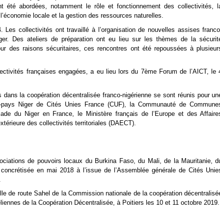
nt été abordées, notamment le rôle et fonctionnement des collectivités, l
l’économie locale et la gestion des ressources naturelles.
es collectivités ont travaillé à l’organisation de nouvelles assises franco
er. Des ateliers de préparation ont eu lieu sur les thèmes de la sécurit
Pour des raisons sécuritaires, ces rencontres ont été repoussées à plusieur
ectivités françaises engagées, a eu lieu lors du 7ème Forum de l’AICT, le 
s dans la coopération décentralisée franco-nigérienne se sont réunis pour un
oupe-pays Niger de Cités Unies France (CUF), la Communauté de Commune
de du Niger en France, le Ministère français de l’Europe et des Affaire
érieure des collectivités territoriales (DAECT).
ciations de pouvoirs locaux du Burkina Faso, du Mali, de la Mauritanie, d
 concrétisée en mai 2018 à l’issue de l’Assemblée générale de Cités Unie
.
lle de route Sahel de la Commission nationale de la coopération décentralisé
ennes de la Coopération Décentralisée, à Poitiers les 10 et 11 octobre 2019.