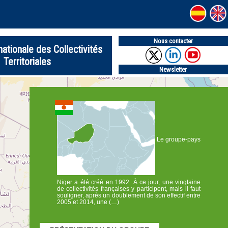
Nous contacter
nationale des Collectivités
Territoriales
Newsletter
Le groupe-pays
Niger a été créé en 1992. À ce jour, une vingtaine
de collectivités françaises y participent, mais il faut
souligner, après un doublement de son effectif entre
2005 et 2014, une (…)