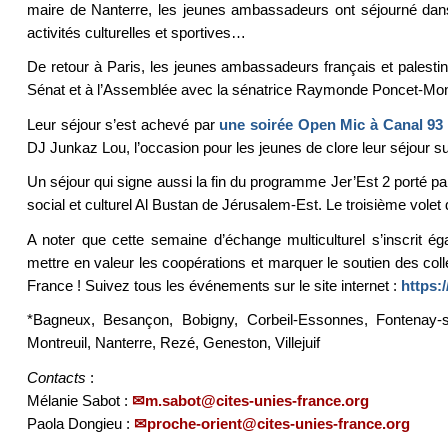
maire de Nanterre, les jeunes ambassadeurs ont séjourné dans
activités culturelles et sportives…
De retour à Paris, les jeunes ambassadeurs français et palestin
Sénat et à l’Assemblée avec la sénatrice Raymonde Poncet-Mong
Leur séjour s’est achevé par
une soirée Open Mic à Canal 93
DJ Junkaz Lou, l’occasion pour les jeunes de clore leur séjour sur 
Un séjour qui signe aussi la fin du programme Jer’Est 2 porté pa
social et culturel Al Bustan de Jérusalem-Est. Le troisième vole
A noter que cette semaine d’échange multiculturel s’inscrit 
mettre en valeur les coopérations et marquer le soutien des coll
France ! Suivez tous les événements sur le site internet :
https:
*Bagneux, Besançon, Bobigny, Corbeil-Essonnes, Fontenay-so
Montreuil, Nanterre, Rezé, Geneston, Villejuif
Contacts
:
Mélanie Sabot :
m.sabot@cites-unies-france.org
Paola Dongieu :
proche-orient@cites-unies-france.org