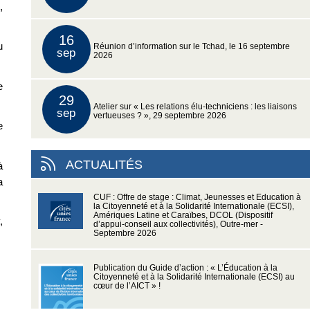
,
16
u
Réunion d’information sur le Tchad, le 16 septembre
sep
2026
e
29
Atelier sur « Les relations élu-techniciens : les liaisons
sep
vertueuses ? », 29 septembre 2026
e
ACTUALITÉS
à
a
CUF : Offre de stage : Climat, Jeunesses et Education à
la Citoyenneté et à la Solidarité Internationale (ECSI),
Amériques Latine et Caraïbes, DCOL (Dispositif
,
d’appui-conseil aux collectivités), Outre-mer -
Septembre 2026
Publication du Guide d’action : « L’Éducation à la
Citoyenneté et à la Solidarité Internationale (ECSI) au
cœur de l’AICT » !