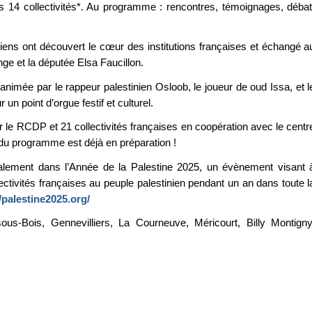
 14 collectivités*. Au programme : rencontres, témoignages, débat
iens ont découvert le cœur des institutions françaises et échangé a
e et la députée Elsa Faucillon.
animée par le rappeur palestinien Osloob, le joueur de oud Issa, et l
un point d’orgue festif et culturel.
r le RCDP et 21 collectivités françaises en coopération avec le centr
t du programme est déjà en préparation !
également dans l’Année de la Palestine 2025, un évènement visant 
ectivités françaises au peuple palestinien pendant un an dans toute l
//palestine2025.org/
us-Bois, Gennevilliers, La Courneuve, Méricourt, Billy Montigny