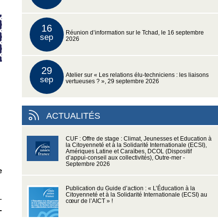
16
Réunion d’information sur le Tchad, le 16 septembre
sep
2026
29
Atelier sur « Les relations élu-techniciens : les liaisons
sep
vertueuses ? », 29 septembre 2026
ACTUALITÉS
CUF : Offre de stage : Climat, Jeunesses et Education à
la Citoyenneté et à la Solidarité Internationale (ECSI),
Amériques Latine et Caraïbes, DCOL (Dispositif
d’appui-conseil aux collectivités), Outre-mer -
Septembre 2026
e
Publication du Guide d’action : « L’Éducation à la
Citoyenneté et à la Solidarité Internationale (ECSI) au
-
cœur de l’AICT » !
-