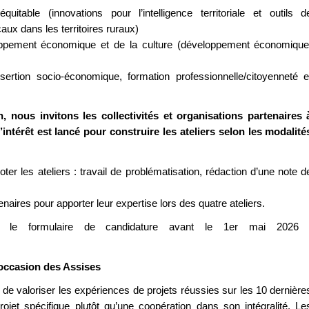
itable (innovations pour l’intelligence territoriale et outils d
aux dans les territoires ruraux)
loppement économique et de la culture (développement économique
nsertion socio-économique, formation professionnelle/citoyenneté e
, nous invitons les collectivités et organisations partenaires 
intérêt est lancé pour construire les ateliers selon les modalité
ter les ateliers : travail de problématisation, rédaction d’une note d
enaires pour apporter leur expertise lors des quatre ateliers.
ner le formulaire de candidature avant le 1er mai 2026 
l’occasion des Assises
de valoriser les expériences de projets réussies sur les 10 dernière
ojet spécifique plutôt qu’une coopération dans son intégralité. Le