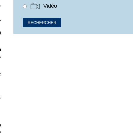
e
Vidéo
,
t
à
s
e
:
s
s