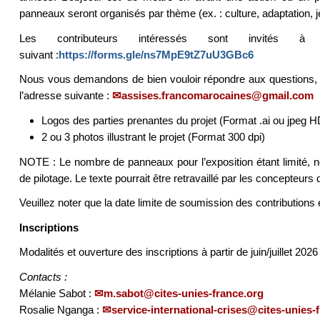
panneaux seront organisés par thème (ex. : culture, adaptation, je
Les contributeurs intéressés sont invités à
suivant :
https://forms.gle/ns7MpE9tZ7uU3GBc6
Nous vous demandons de bien vouloir répondre aux question
l’adresse suivante :
assises.francomarocaines@gmail.com
Logos des parties prenantes du projet (Format .ai ou jpeg H
2 ou 3 photos illustrant le projet (Format 300 dpi)
NOTE : Le nombre de panneaux pour l’exposition étant limité, n
de pilotage. Le texte pourrait être retravaillé par les concepteurs d
Veuillez noter que la date limite de soumission des contributions e
Inscriptions
Modalités et ouverture des inscriptions à partir de juin/juillet 2026
Contacts :
Mélanie Sabot :
m.sabot@cites-unies-france.org
Rosalie Nganga :
service-international-crises@cites-unies-