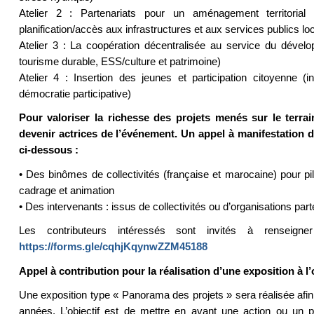
Atelier 2 : Partenariats pour un aménagement territorial équ
planification/accès aux infrastructures et aux services publics loc
Atelier 3 : La coopération décentralisée au service du déve
tourisme durable, ESS/culture et patrimoine)
Atelier 4 : Insertion des jeunes et participation citoyenne (i
démocratie participative)
Pour valoriser la richesse des projets menés sur le terrain
devenir actrices de l’événement. Un appel à manifestation d’
ci-dessous :
• Des binômes de collectivités (française et marocaine) pour pilo
cadrage et animation
• Des intervenants : issus de collectivités ou d’organisations part
Les contributeurs intéressés sont invités à renseig
https://forms.gle/cqhjKqynwZZM45188
Appel à contribution pour la réalisation d’une exposition à 
Une exposition type « Panorama des projets » sera réalisée afin 
années. L’objectif est de mettre en avant une action ou un pr