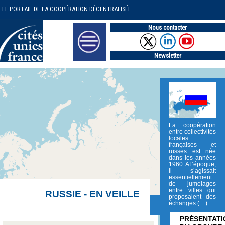
LE PORTAIL DE LA COOPÉRATION DÉCENTRALISÉE
Nous contacter
Newsletter
La coopération
entre collectivités
locales
françaises et
russes est née
dans les années
1960. A l’époque,
il s’agissait
essentiellement
de jumelages
entre villes qui
RUSSIE - EN VEILLE
proposaient des
échanges (…)
PRÉSENTATI