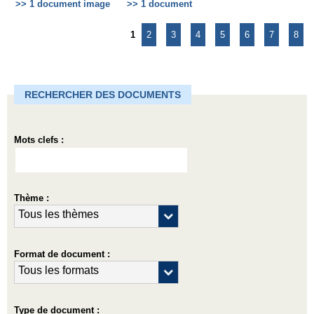
>> 1 document image
>> 1 document
1
2
3
4
5
6
7
8
RECHERCHER DES DOCUMENTS
Mots clefs :
Thème :
Format de document :
Type de document :