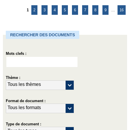
1
2
3
4
5
6
7
8
9
…
16
RECHERCHER DES DOCUMENTS
Mots clefs :
Thème :
Format de document :
Type de document :