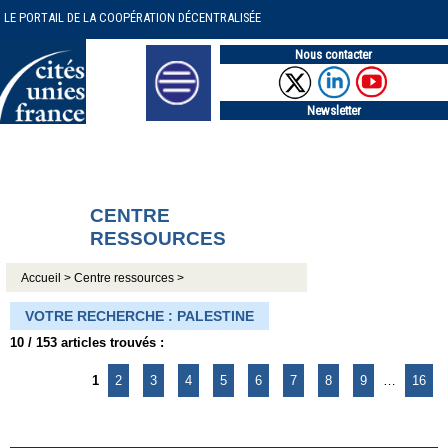
LE PORTAIL DE LA COOPÉRATION DÉCENTRALISÉE
Nous contacter
Newsletter
CENTRE
RESSOURCES
Accueil >
Centre ressources >
VOTRE RECHERCHE : PALESTINE
10 / 153 articles trouvés :
1
2
3
4
5
6
7
8
9
…
16